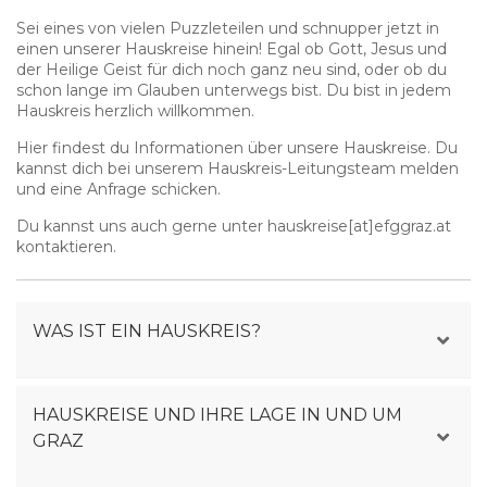
Sei eines von vielen Puzzleteilen und schnupper jetzt in
einen unserer Hauskreise hinein! Egal ob Gott, Jesus und
der Heilige Geist für dich noch ganz neu sind, oder ob du
schon lange im Glauben unterwegs bist. Du bist in jedem
Hauskreis herzlich willkommen.
Hier findest du Informationen über unsere Hauskreise. Du
kannst dich bei unserem Hauskreis-Leitungsteam melden
und eine Anfrage schicken.
Du kannst uns auch gerne unter hauskreise[at]efggraz.at
kontaktieren.
WAS IST EIN HAUSKREIS?
Eine geschlossene Clique von besonders frommen
HAUSKREISE UND IHRE LAGE IN UND UM
Menschen? Nein! Ein Hauskreis ist eine offene
Gruppe
GRAZ
von 6 bis 12 Personen
, die sich regelmäßig in der
familiären Atmosphäre einer Wohnung oder auch in