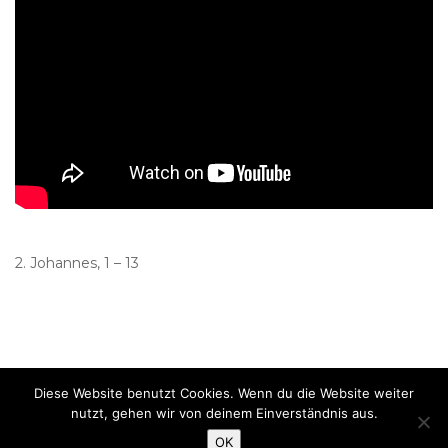
2. Johannes, 1 – 13
Diese Website benutzt Cookies. Wenn du die Website weiter
Evangelikal-freikirchliche Gemeinde Falkenhofgasse Graz. Alle Rechte
nutzt, gehen wir von deinem Einverständnis aus.
vorbehalten.
Datenschutz
Impressum
OK