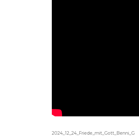
2024_12_24_Friede_mit_Gott_Benni_G