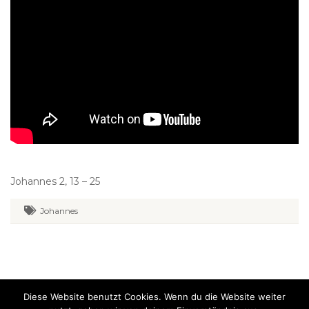
Johannes 2, 13 – 25
Johannes
Diese Website benutzt Cookies. Wenn du die Website weiter
Evangelikal-freikirchliche Gemeinde Falkenhofgasse Graz. Alle Rechte