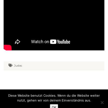
Judas
Diese Website benutzt Cookies. Wenn du die Website weiter
Evangelikal-freikirchliche Gemeinde Falkenhofgasse Graz. Alle Rechte
nutzt, gehen wir von deinem Einverständnis aus.
vorbehalten.
Datenschutz
Impressum
OK