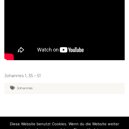
Johannes 1, 35 – 51
Johannes
Diese Website benutzt Cookies. Wenn du die Website weiter
Evangelikal-freikirchliche Gemeinde Falkenhofgasse Graz. Alle Rechte