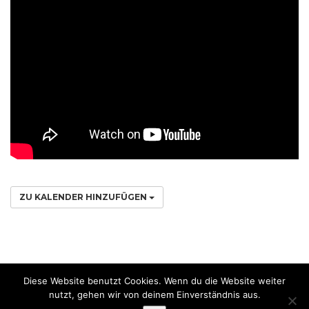
ZU KALENDER HINZUFÜGEN
Diese Website benutzt Cookies. Wenn du die Website weiter
Evangelikal-freikirchliche Gemeinde Falkenhofgasse Graz. Alle Rechte
nutzt, gehen wir von deinem Einverständnis aus.
vorbehalten.
Datenschutz
Impressum