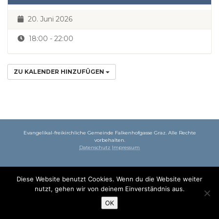
20. Juni 2026
18:00 - 22:00
ZU KALENDER HINZUFÜGEN
Evangelikal-freikirchliche Gemeinde Falkenhofgasse Graz. Alle Rechte
vorbehalten.
Datenschutz
Impressum
Diese Website benutzt Cookies. Wenn du die Website weiter
nutzt, gehen wir von deinem Einverständnis aus.
OK