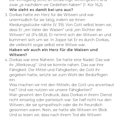
zwar „je nachdem wir Gedeihen haben“ (1. Kor 16,2).
Wie sieht es damit bei uns aus?
Dorkas hatte ein Herz für die Witwen und war
unermüdlich für sie tätig, indem sie ihnen
Kleidungsstücke nähte (V. 39). Von Gott selbst lesen wir,
dass Er „ein Vater der Waisen“ und „ein Richter der
Witwen“ ist (Ps 68,6). Er nimmt sich der Witwen an und
kümmert sich um sie. In Joppe tat Er es durch Dorkas,
die vielleicht sogar selbst eine Witwe war.
Haben wir auch ein Herz für die Waisen und
Witwen?
Dorkas war eine Näherin. Sie hatte eine Nadel. Das war
ihr „Werkzeug“. Und sie konnte nähen. Das war ihre
Fähigkeit. Die Mittel und Fähigkeiten, die Gott ihr
gegeben hatte, setzte sie zum Wohl der Bedürftigen
ein.
Was machen wir mit den Mitteln, die Gott uns anvertraut
hat? Und wie nutzen wir unsere Fähigkeiten?
Man gewinnt den Eindruck, dass Dorkas in ihrem Dienst
nicht einseitig oder parteiisch war. Sie half nicht nur den
Witwen, die sie sympathisch oder die ihr freundlich
gesonnen waren. Nein, sie hatte alle Witwen im Blick.
Und so lesen wir, dass nach ihrem Tod alle Witwen