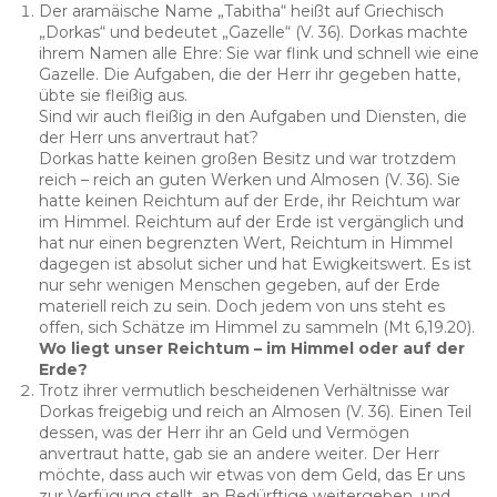
Der aramäische Name „Tabitha“ heißt auf Griechisch
„Dorkas“ und bedeutet „Gazelle“ (V. 36). Dorkas machte
ihrem Namen alle Ehre: Sie war flink und schnell wie eine
Gazelle. Die Aufgaben, die der Herr ihr gegeben hatte,
übte sie fleißig aus.
Sind wir auch fleißig in den Aufgaben und Diensten, die
der Herr uns anvertraut hat?
Dorkas hatte keinen großen Besitz und war trotzdem
reich – reich an guten Werken und Almosen (V. 36). Sie
hatte keinen Reichtum auf der Erde, ihr Reichtum war
im Himmel. Reichtum auf der Erde ist vergänglich und
hat nur einen begrenzten Wert, Reichtum in Himmel
dagegen ist absolut sicher und hat Ewigkeitswert. Es ist
nur sehr wenigen Menschen gegeben, auf der Erde
materiell reich zu sein. Doch jedem von uns steht es
offen, sich Schätze im Himmel zu sammeln (Mt 6,19.20).
Wo liegt unser Reichtum – im Himmel oder auf der
Erde?
Trotz ihrer vermutlich bescheidenen Verhältnisse war
Dorkas freigebig und reich an Almosen (V. 36). Einen Teil
dessen, was der Herr ihr an Geld und Vermögen
anvertraut hatte, gab sie an andere weiter. Der Herr
möchte, dass auch wir etwas von dem Geld, das Er uns
zur Verfügung stellt, an Bedürftige weitergeben, und