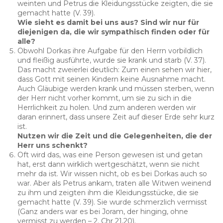
weinten und Petrus die Kleidungsstücke zeigten, die sie
gemacht hatte (V. 39).
Wie sieht es damit bei uns aus? Sind wir nur für
diejenigen da, die wir sympathisch finden oder für
alle?
Obwohl Dorkas ihre Aufgabe für den Herrn vorbildlich
und fleißig ausführte, wurde sie krank und starb (V. 37).
Das macht zweierlei deutlich: Zum einen sehen wir hier,
dass Gott mit seinen Kindern keine Ausnahme macht.
Auch Gläubige werden krank und müssen sterben, wenn
der Herr nicht vorher kommt, um sie zu sich in die
Herrlichkeit zu holen. Und zum anderen werden wir
daran erinnert, dass unsere Zeit auf dieser Erde sehr kurz
ist.
Nutzen wir die Zeit und die Gelegenheiten, die der
Herr uns schenkt?
Oft wird das, was eine Person gewesen ist und getan
hat, erst dann wirklich wertgeschätzt, wenn sie nicht
mehr da ist. Wir wissen nicht, ob es bei Dorkas auch so
war. Aber als Petrus ankam, traten alle Witwen weinend
zu ihm und zeigten ihm die Kleidungsstücke, die sie
gemacht hatte (V. 39). Sie wurde schmerzlich vermisst
(Ganz anders war es bei Joram, der hinging, ohne
vermisst zu werden – 2. Chr 21,20).