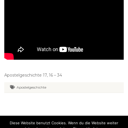
Apostelgeschichte 17, 16 – 34
Apostelgeschichte
Diese Website benutzt Cookies. Wenn du die Website weiter
Evangelikal-freikirchliche Gemeinde Falkenhofgasse Graz. Alle Rechte