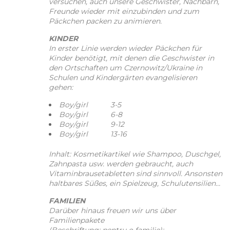
versuchen, auch unsere Geschwister, Nachbarn,
Freunde wieder mit einzubinden und zum
Päckchen packen zu animieren.
KINDER
In erster Linie werden wieder Päckchen für
Kinder benötigt, mit denen die Geschwister in
den Ortschaften um Czernowitz/Ukraine in
Schulen und Kindergärten evangelisieren
gehen:
Boy/girl 3-5
Boy/girl 6-8
Boy/girl 9-12
Boy/girl 13-16
Inhalt: Kosmetikartikel wie Shampoo, Duschgel,
Zahnpasta usw. werden gebraucht, auch
Vitaminbrausetabletten sind sinnvoll. Ansonsten
haltbares Süßes, ein Spielzeug, Schulutensilien…
FAMILIEN
Darüber hinaus freuen wir uns über
Familienpakete
(Beschriftung: pentru o familie):