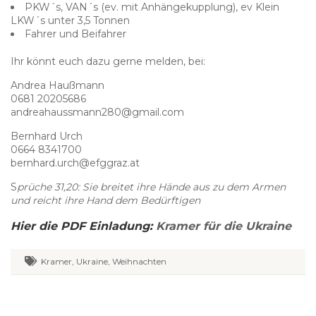
PKW´s, VAN´s (ev. mit Anhängekupplung), ev Klein
LKW´s unter 3,5 Tonnen
Fahrer und Beifahrer
Ihr könnt euch dazu gerne melden, bei:
Andrea Haußmann
0681 20205686
andreahaussmann280@gmail.com
Bernhard Urch
0664 8341700
bernhard.urch@efggraz.at
S
prüche 31,20: Sie breitet ihre Hände aus zu dem Armen
und reicht ihre Hand dem Bedürftigen
Hier die PDF Einladung:
Kramer für die Ukraine
Kramer
,
Ukraine
,
Weihnachten